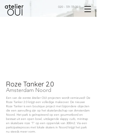
020 - 331 33 09
Roze Tanker 2.0
Amsterdam Noord
Een van de eerste Atelier OUI projecten wordt vernieuwd! De
Roze Tanker 2.0 krijgt een volledige makeover. De nieuwe
Roze Tanker is een boutique project met bijzondere objecten
die een aanvulling zijn op het skatelandschap van Amsterdam
Noord. Het park is geïnspireerd op een gourmetbord en
bestaat uit een open bowl, uitdagende slappy curb, minitrap
en skatebare roze ’T’ op een oppervlak van 300m2. Via een
participatieproces met lokale skaters in Noord krijgt het park
nu steeds meer vorm.