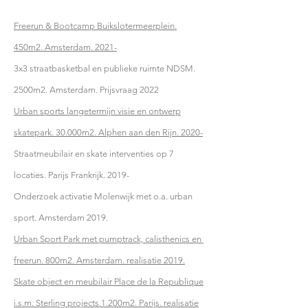
Freerun & Bootcamp Buikslotermeerplein.
450m2. Amsterdam. 2021-
3x3 straatbasketbal en publieke ruimte NDSM.
2500m2. Amsterdam. Prijsvraag 2022
Urban sports langetermijn visie en ontwerp
skatepark. 30.000m2. Alphen aan den Rijn. 2020-
Straatmeubilair en skate interventies op 7
locaties. Parijs Frankrijk. 2019-
Onderzoek activatie Molenwijk met o.a. urban
sport. Amsterdam 2019.
Urban Sport Park met pumptrack, calisthenics en
freerun. 800m2. Amsterdam. realisatie 2019.
Skate object en meubilair Place de la Republique
i.s.m. Sterling projects.1.200m2. Parijs. realisatie