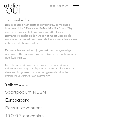
020 - 331 33 09
3x3 basketball
Ben je op zoek naar calisthenics voor jouw gemeente of
buurtvereniging? Dan is een
BarManiaPro®
x Sports2Play
calisthenics park wellicht wat voor jou! Als officiële
BarManiaPro dealer bieden we je het meest uitgebreide
assortiment ter wereld aan, van calisthenics toestellen tot aan
volledige calisthenics parken.
De toestellen en parken zijn gemaakt van hoogwaardige
materialen. Die duurzaam zijn, zelfs bij intensief gebruik in de
openbare ruimte.
Niet alleen zijn de calisthenics parken uitdagend voor
iedereen, ook dragen ze bij aan de gemeenschap. Want ze
slaan een brug tussen culturen en generatie, door het
competitieve element van calisthenics.
Yellowwalls
Sportpodium NDSM
Europapark
Paris interventions
10.000 Stappenplan