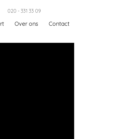
020 - 331 33 09
rt
Over ons
Contact