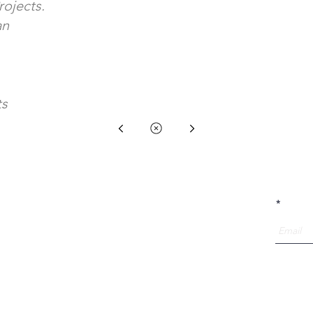
rojects.
an
ts
Atelier OUI is ontwerpcollectief dat gespecialiseerd in
Receive
Urban Sports Architectuur.
Met een multidisciplinair team van urban sporters,
(landschap) architecten, meubel- en social designers,
onderzoeken, ontwerpen en bouwen we al meer dan
8 jaar sociale, creatieve, sportieve, unieke duurzame
plekken in de stad.