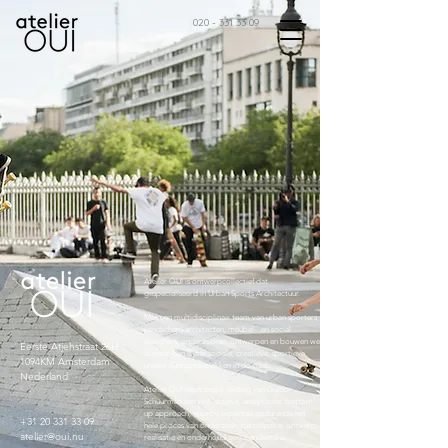
020 - 331 33 09
Atelier OUI is ontwerpcollectief dat
gespecialiseerd in Urban Sports Architectuur.
Met een multidisciplinair team van urban sporters,
(landschap) architecten, meubel- en social
designers, onderzoeken, ontwerpen en bouwen we
Eerste Atjehstraat 26H
al meer dan 8 jaar sociale, creatieve, sportieve,
1094KM Amsterdam
unieke duurzame plekken in de stad.
Nederland
Atelier OUI heeft onder leiding van Guido
Schuurman een pro-actieve, analytische, bottom-
up approach, waarbij expertise gedurende het
+31 20 331 33 09
hele proces van onderzoek, participatie, ontwerp,
atelier@oui.nu
realisatie en onderhoud gegarandeerd is.