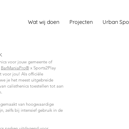
Wat wij doen
Projecten
Urban Spo
k
enics voor jouw gemeente of
n
BarManiaPro®
x Sports2Play
t voor jou! Als officiële
we je het meest uitgebreide
van calisthenics toestellen tot aan
n.
jn gemaakt van hoogwaardige
, zelfs bij intensief gebruik in de
nics parken uitdagend voor