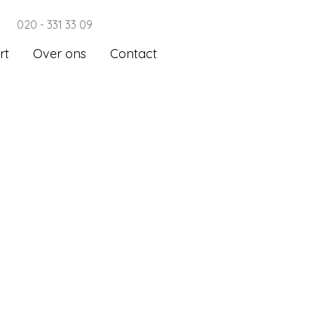
020 - 331 33 09
rt
Over ons
Contact