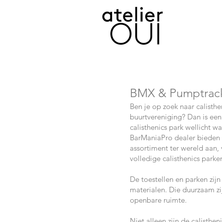
BMX & Pumptrac
Ben je op zoek naar calisth
buurtvereniging? Dan is ee
calisthenics park wellicht wa
BarManiaPro dealer bieden 
assortiment ter wereld aan, 
volledige calisthenics parke
De toestellen en parken zi
materialen. Die duurzaam zijn
openbare ruimte.
Niet alleen zijn de calisthe